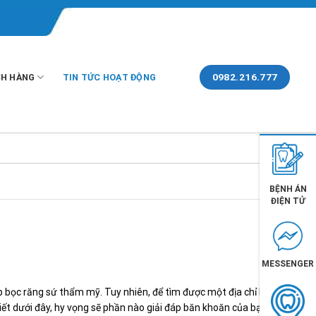
0982.216.777
H HÀNG
TIN TỨC HOẠT ĐỘNG
BỆNH ÁN
ĐIỆN TỬ
MESSENGER
p bọc răng sứ thẩm mỹ. Tuy nhiên, để tìm được một địa chỉ bọc
 viết dưới đây, hy vọng sẽ phần nào giải đáp băn khoăn của bạn