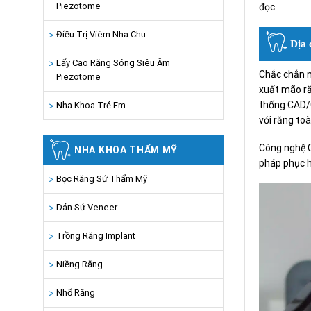
Piezotome
đọc.
Điều Trị Viêm Nha Chu
Địa c
Lấy Cao Răng Sóng Siêu Âm
Chắc chắn m
Piezotome
xuất mão răng
thống CAD/CA
Nha Khoa Trẻ Em
với răng to
Công nghệ CA
NHA KHOA THẨM MỸ
pháp phục hi
Bọc Răng Sứ Thẩm Mỹ
Dán Sứ Veneer
Trồng Răng Implant
Niềng Răng
Nhổ Răng