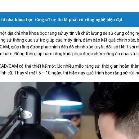
hỉ nha khoa bọc răng sứ uy tín là phải có công nghệ hiện đại
ột địa chỉ nha khoa bọc răng sứ uy tín và chất lượng sẽ sử dụng công ng
 sứ thông qua sự trợ giúp của máy tính, đảm bảo kết quả chính xác, bền 
M, giúp răng được phục hình đến độ chính xác tuyệt đối, sát khít với
àn hàm. Đồng thời giúp hàm răng khôi phục được chức năng ăn nhai và tạo c
D/CAM có thể thiết kế một lúc nhiều mão răng sứ, thời gian hoàn thà
̀nh cũ. Thay vì mất 5 – 10 ngày, thì hiện nay quá trình bọc răng sứ rút n