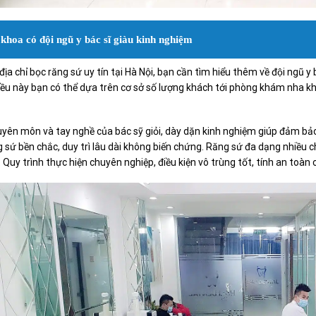
khoa có đội ngũ y bác sĩ giàu kinh nghiệm
a chỉ bọc răng sứ uy tín tại Hà Nội, bạn cần tìm hiểu thêm về đội ngũ y bá
iều này bạn có thể dựa trên cơ sở số lượng khách tới phòng khám nha kho
uyên môn và tay nghề của bác sỹ giỏi, dày dặn kinh nghiệm giúp đảm bảo
 sứ bền chắc, duy trì lâu dài không biến chứng. Răng sứ đa dạng nhiều ch
 Quy trình thực hiện chuyên nghiệp, điều kiện vô trùng tốt, tính an toàn 