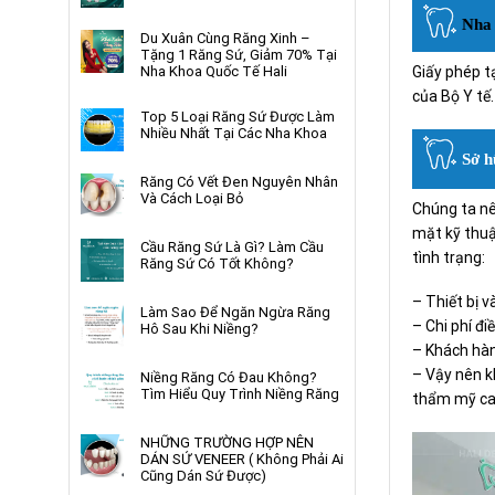
Nha 
Du Xuân Cùng Răng Xinh –
Tặng 1 Răng Sứ, Giảm 70% Tại
Nha Khoa Quốc Tế Hali
Giấy phép t
của Bộ Y tế.
Top 5 Loại Răng Sứ Được Làm
Nhiều Nhất Tại Các Nha Khoa
Sở h
Răng Có Vết Đen Nguyên Nhân
Và Cách Loại Bỏ
Chúng ta nê
mặt kỹ thuậ
Cầu Răng Sứ Là Gì? Làm Cầu
tình trạng:
Răng Sứ Có Tốt Không?
– Thiết bị 
Làm Sao Để Ngăn Ngừa Răng
– Chi phí đi
Hô Sau Khi Niềng?
– Khách hàng
– Vậy nên k
Niềng Răng Có Đau Không?
Tìm Hiểu Quy Trình Niềng Răng
thẩm mỹ cao
NHỮNG TRƯỜNG HỢP NÊN
DÁN SỨ VENEER ( Không Phải Ai
Cũng Dán Sứ Được)