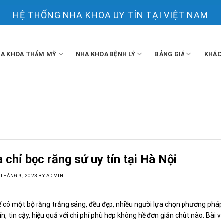
HỆ THỐNG NHA KHOA UY TÍN TẠI VIỆT NAM
A KHOA THẨM MỸ
NHA KHOA BỆNH LÝ
BẢNG GIÁ
KHÁC
 chỉ bọc răng sứ uy tín tại Hà Nội
 THÁNG 9, 2023
BY
ADMIN
ể có một bộ răng trắng sáng, đều đẹp, nhiều người lựa chọn phương phá
ín, tin cậy, hiệu quả với chi phí phù hợp không hề đơn giản chút nào. Bài