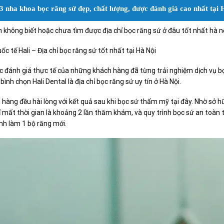
3 nha khoa bọc răng sứ đẹp, chất lượng, được đánh giá cao nhất tại 
 không biết hoặc chưa tìm được địa chỉ bọc răng sứ ở đâu tốt nhất hà n
ốc tế Hali –
Địa chỉ bọc răng sứ tốt nhất tại Hà Nội
c đánh giá thực tế của những khách hàng đã từng trải nghiệm dịch vụ b
ình chọn Hali Dental là địa chỉ bọc răng sứ uy tín ở Hà Nội.
 hàng đều hài lòng với kết quả sau khi bọc sứ thẩm mỹ tại đây. Nhờ sở
hỉ mất thời gian là khoảng 2 lần thăm khám, và quy trình bọc sứ an toàn
ình làm 1 bộ răng mới.