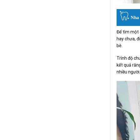
Nha 
Để tìm một đị
hay chưa, đ
bè.
Trình độ ch
kết quả răng
nhiều người.