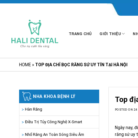
Skip
to
content
TRANG CHỦ
GIỚI THIỆU
NH
HOME
»
TOP ĐỊA CHỈ BỌC RĂNG SỨ UY TÍN TẠI HÀ NỘI
NHA KHOA BỆNH LÝ
Top địa
Hàn Răng
POSTED ON
24
Điều Trị Tủy Công Nghệ X-Smart
Ngày nay, đ
răng sứ uy t
Nhổ Răng An Toàn Sóng Siêu Âm