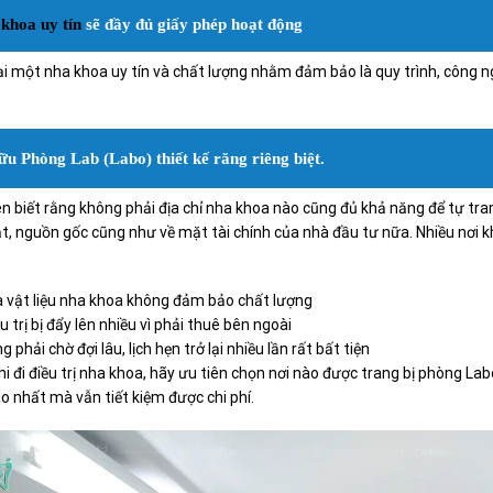
khoa uy tín
sẽ đầy đủ giấy phép hoạt động
ại một nha khoa uy tín và chất lượng nhằm đảm bảo là quy trình, công n
ữu Phòng Lab (Labo) thiết kế răng riêng biệt.
n biết rằng không phải địa chỉ nha khoa nào cũng đủ khả năng để tự tra
t, nguồn gốc cũng như về mặt tài chính của nhà đầu tư nữa. Nhiều nơi k
và vật liệu nha khoa không đảm bảo chất lượng
ều trị bị đẩy lên nhiều vì phải thuê bên ngoài
 phải chờ đợi lâu, lịch hẹn trở lại nhiều lần rất bất tiện
hi đi điều trị nha khoa, hãy ưu tiên chọn nơi nào được trang bị phòng La
 nhất mà vẫn tiết kiệm được chi phí.