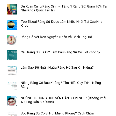
Du Xuân Cùng Răng Xinh – Tặng 1 Răng Sứ, Giảm 70% Tại
Nha Khoa Quốc Tế Hali
Top 5 Loại Răng Sứ Được Làm Nhiều Nhất Tại Các Nha
Khoa
Răng Có Vết Đen Nguyên Nhân Và Cách Loại Bỏ
Cầu Răng Sứ Là Gì? Làm Cầu Răng Sứ Có Tốt Không?
Làm Sao Để Ngăn Ngừa Răng Hô Sau Khi Niềng?
Niềng Răng Có Đau Không? Tìm Hiểu Quy Trình Niềng
Răng
NHỮNG TRƯỜNG HỢP NÊN DÁN SỨ VENEER ( Không Phải
Ai Cũng Dán Sứ Được)
Bọc Răng Sứ Có Bị Hôi Miệng Không? Cách Chữa