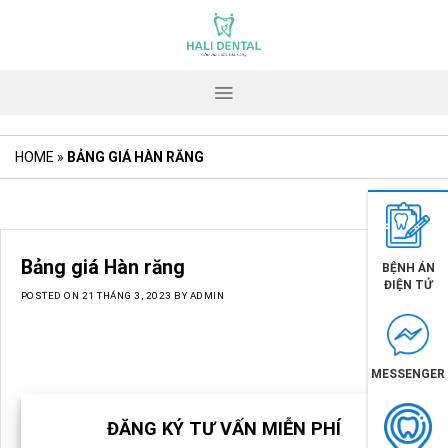
Skip
to
content
HOME
»
BẢNG GIÁ HÀN RĂNG
Bảng giá Hàn răng
BỆNH ÁN
ĐIỆN TỬ
POSTED ON
21 THÁNG 3, 2023
BY
ADMIN
MESSENGER
ĐĂNG KÝ TƯ VẤN MIỄN PHÍ