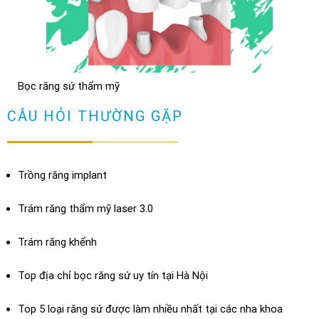
NHỮNG TRƯỜNG HỢP NÊN DÁN SỨ VENEER ( không phải ai
cũng dán sứ được)
TRẢ LỜI
Bọc răng sứ thẩm mỹ
Bọc răng sứ có bị hôi miệng không? Cách chữa
XEM THÊM
CÂU HỎI THƯỜNG GẶP
TRẢ LỜI
Trồng răng implant
Trám răng thẩm mỹ laser 3.0
Trám răng khểnh
Top địa chỉ bọc răng sứ uy tín tại Hà Nội
Top 5 loại răng sứ được làm nhiều nhất tại các nha khoa