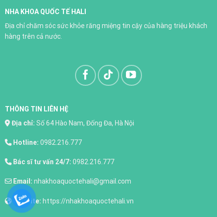
NHA KHOA QUỐC TẾ HALI
Trồng răng implant
Địa chỉ chăm sóc sức khỏe răng miệng tin cậy của hàng triệu khách
XEM THÊM
hàng trên cả nước.
THÔNG TIN LIÊN HỆ
Địa chỉ:
Số 64 Hào Nam, Đống Đa, Hà Nội
Hotline:
0982.216.777
Bác sĩ tư vấn 24/7:
0982.216.777
Email:
nhakhoaquoctehali@gmail.com
Website:
https://nhakhoaquoctehali.vn
Nhổ răng