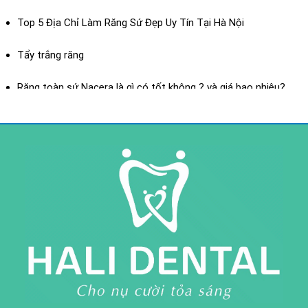
Top 5 Địa Chỉ Làm Răng Sứ Đẹp Uy Tín Tại Hà Nội
Dán sứ Veneer
Tẩy trắng răng
XEM THÊM
Răng toàn sứ Nacera là gì có tốt không ? và giá bao nhiêu?
Răng toàn sứ là gì? ưu điểm của răng toàn sứ
Răng sứ toàn sứ H-Saphir