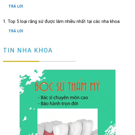
TRẢ LỜI
Top 5 loại răng sứ được làm nhiều nhất tại các nha khoa
TRẢ LỜI
Răng có vết đen nguyên nhân và cách loại bỏ
TIN NHA KHOA
TRẢ LỜI
Cầu răng sứ là gì? Làm cầu răng sứ có tốt không?
TRẢ LỜI
Làm sao để ngăn ngừa răng hô sau khi niềng?
TRẢ LỜI
Niềng răng có đau không? Tìm hiểu quy trình niềng răng
TRẢ LỜI