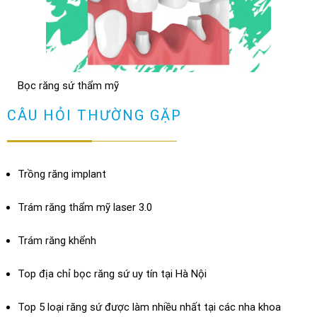
NHỮNG TRƯỜNG HỢP NÊN DÁN SỨ VENEER ( không phải ai
cũng dán sứ được)
TRẢ LỜI
Bọc răng sứ thẩm mỹ
Bọc răng sứ có bị hôi miệng không? Cách chữa
XEM THÊM
CÂU HỎI THƯỜNG GẶP
TRẢ LỜI
Trồng răng implant
Trám răng thẩm mỹ laser 3.0
Trám răng khểnh
Top địa chỉ bọc răng sứ uy tín tại Hà Nội
Top 5 loại răng sứ được làm nhiều nhất tại các nha khoa