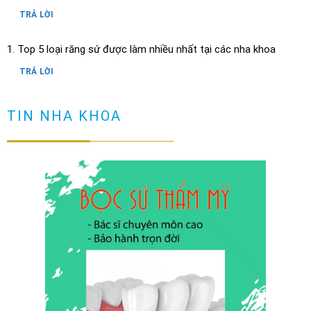
TRẢ LỜI
Top 5 loại răng sứ được làm nhiều nhất tại các nha khoa
TRẢ LỜI
Răng có vết đen nguyên nhân và cách loại bỏ
TIN NHA KHOA
TRẢ LỜI
Cầu răng sứ là gì? Làm cầu răng sứ có tốt không?
TRẢ LỜI
Làm sao để ngăn ngừa răng hô sau khi niềng?
TRẢ LỜI
Niềng răng có đau không? Tìm hiểu quy trình niềng răng
TRẢ LỜI