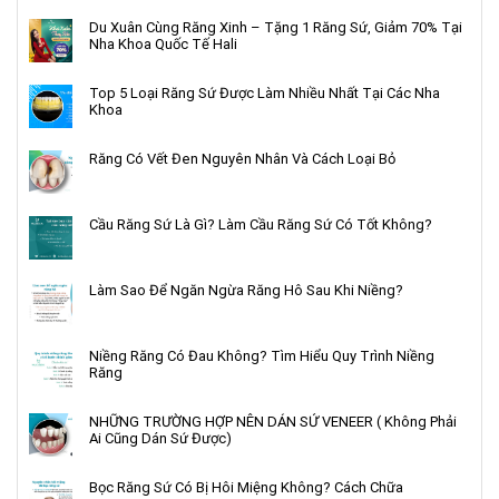
Du Xuân Cùng Răng Xinh – Tặng 1 Răng Sứ, Giảm 70% Tại
Nha Khoa Quốc Tế Hali
Top 5 Loại Răng Sứ Được Làm Nhiều Nhất Tại Các Nha
Khoa
Răng Có Vết Đen Nguyên Nhân Và Cách Loại Bỏ
Cầu Răng Sứ Là Gì? Làm Cầu Răng Sứ Có Tốt Không?
Làm Sao Để Ngăn Ngừa Răng Hô Sau Khi Niềng?
Niềng Răng Có Đau Không? Tìm Hiểu Quy Trình Niềng
Răng
NHỮNG TRƯỜNG HỢP NÊN DÁN SỨ VENEER ( Không Phải
Ai Cũng Dán Sứ Được)
Bọc Răng Sứ Có Bị Hôi Miệng Không? Cách Chữa