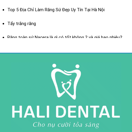
Top 5 Địa Chỉ Làm Răng Sứ Đẹp Uy Tín Tại Hà Nội
Dán sứ Veneer
Tẩy trắng răng
XEM THÊM
Răng toàn sứ Nacera là gì có tốt không ? và giá bao nhiêu?
Răng toàn sứ là gì? ưu điểm của răng toàn sứ
Răng sứ toàn sứ H-Saphir