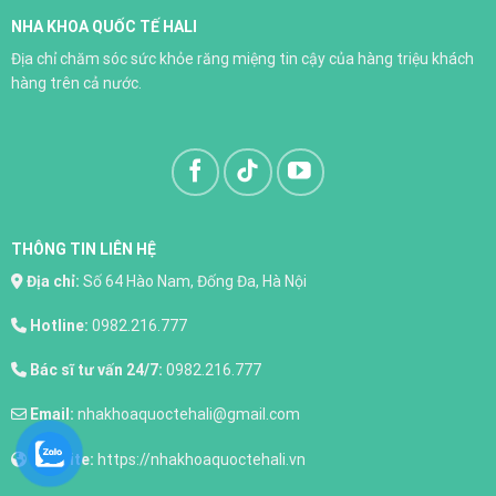
NHA KHOA QUỐC TẾ HALI
Trồng răng implant
Địa chỉ chăm sóc sức khỏe răng miệng tin cậy của hàng triệu khách
XEM THÊM
hàng trên cả nước.
THÔNG TIN LIÊN HỆ
Địa chỉ:
Số 64 Hào Nam, Đống Đa, Hà Nội
Hotline:
0982.216.777
Bác sĩ tư vấn 24/7:
0982.216.777
Email:
nhakhoaquoctehali@gmail.com
Website:
https://nhakhoaquoctehali.vn
Nhổ răng