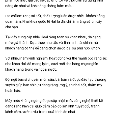
phẩm có mức giá cao sẽ đáp ứng tốt về thời gian sử dụng, khả
năng ăn nhai và khả năng chống bám màu…
Địa chỉ làm răng sứ tốt, chất lượng luôn được nhiều khách hàng
quan tâm. Nha khoa quốc tế Hali là địa chỉ làm răng sứ tin cậy
cho bạn.
Tại đây cung cấp nhiều loại răng toàn sứ khác nhau, đa dạng
mức giá thành. Dựa theo nhu cầu và tình hình tài chính mà
khách hàng có thể dễ dàng chọn được loại sứ phù hợp, ưng ý.
Với nhiều năm kinh nghiệm, hoạt động với thế mạnh bọc răng sứ,
nha khoa Hali đã mang lại nụ cười mới cho hàng chục nghìn
khách hàng trong và ngoài nước.
Đội ngũ bác sĩ chuyên môn sâu, bài bản và được đào tạo thường
xuyên giúp bạn sở hữu dáng răng ưng ý, ăn nhai tốt, thẩm mỹ
hoàn hảo.
Máy móc không ngừng được cập nhật mới, công nghệ thiết kế
dáng răng hiện đại giúp đảm bảo độ sát khít tuyệt đối, tránh
kênh cộm, vướng víu trong quá trình ăn nhai.