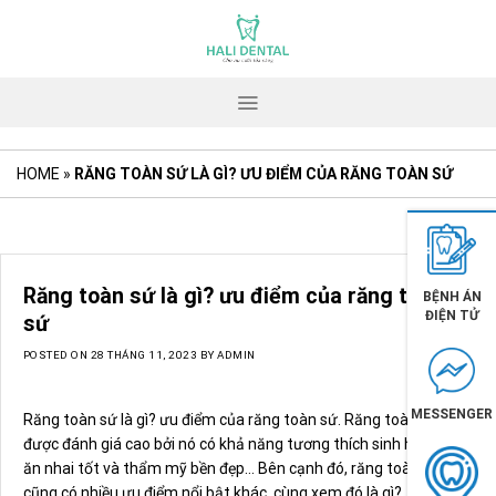
Skip
to
content
HOME
»
RĂNG TOÀN SỨ LÀ GÌ? ƯU ĐIỂM CỦA RĂNG TOÀN SỨ
Răng toàn sứ là gì? ưu điểm của răng toàn
BỆNH ÁN
ĐIỆN TỬ
sứ
POSTED ON
28 THÁNG 11, 2023
BY
ADMIN
MESSENGER
Răng toàn sứ là gì? ưu điểm của răng toàn sứ. Răng toàn sứ
được đánh giá cao bởi nó có khả năng tương thích sinh học cao,
ăn nhai tốt và thẩm mỹ bền đẹp… Bên cạnh đó, răng toàn sứ
cũng có nhiều ưu điểm nổi bật khác, cùng xem đó là gì?