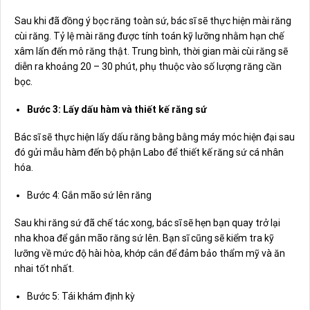
Sau khi đã đồng ý bọc răng toàn sứ, bác sĩ sẽ thực hiện mài răng
cùi răng. Tỷ lệ mài răng được tính toán kỹ lưỡng nhằm hạn chế
xâm lấn đến mô răng thật. Trung bình, thời gian mài cùi răng sẽ
diễn ra khoảng 20 – 30 phút, phụ thuộc vào số lượng răng cần
bọc.
Bước 3: Lấy dấu hàm và thiết kế răng sứ
Bác sĩ sẽ thực hiện lấy dấu răng bằng bằng máy móc hiện đại sau
đó gửi mẫu hàm đến bộ phận Labo để thiết kế răng sứ cá nhân
hóa.
Bước 4: Gắn mão sứ lên răng
Sau khi răng sứ đã chế tác xong, bác sĩ sẽ hẹn bạn quay trở lại
nha khoa để gắn mão răng sứ lên. Bạn sĩ cũng sẽ kiểm tra kỹ
lưỡng về mức độ hài hòa, khớp cắn để đảm bảo thẩm mỹ và ăn
nhai tốt nhất.
Bước 5: Tái khám định kỳ