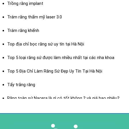
Trồng răng implant
Trám răng thẩm mỹ laser 3.0
Trám răng khểnh
Top địa chỉ bọc răng sứ uy tín tại Hà Nội
Top 5 loại răng sứ được làm nhiều nhất tại các nha khoa
Top 5 Địa Chỉ Làm Răng Sứ Đẹp Uy Tín Tại Hà Nội
Dán sứ Veneer
Tẩy trắng răng
XEM THÊM
Răng toàn sứ Nacera là gì có tốt không ? và giá bao nhiêu?
Răng toàn sứ là gì? ưu điểm của răng toàn sứ
Răng sứ toàn sứ H-Saphir