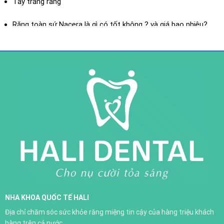
Tẩy trắng răng
XEM THÊM
Răng toàn sứ Nacera là gì có tốt không ? và giá bao nhiêu?
Răng toàn sứ là gì? ưu điểm của răng toàn sứ
Răng sứ toàn sứ H-Saphir
NHA KHOA QUỐC TẾ HALI
Trồng răng implant
Địa chỉ chăm sóc sức khỏe răng miệng tin cậy của hàng triệu khách
XEM THÊM
hàng trên cả nước.