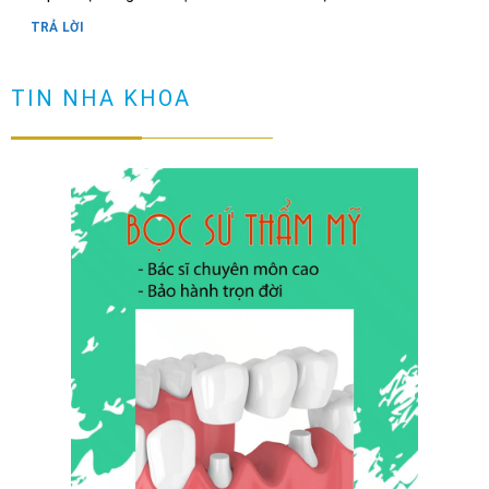
TRẢ LỜI
Răng có vết đen nguyên nhân và cách loại bỏ
TIN NHA KHOA
TRẢ LỜI
Cầu răng sứ là gì? Làm cầu răng sứ có tốt không?
TRẢ LỜI
Làm sao để ngăn ngừa răng hô sau khi niềng?
TRẢ LỜI
Niềng răng có đau không? Tìm hiểu quy trình niềng răng
TRẢ LỜI
NHỮNG TRƯỜNG HỢP NÊN DÁN SỨ VENEER ( không phải ai
cũng dán sứ được)