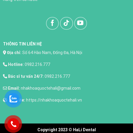
THÔNG TIN LIÊN HỆ
Địa chỉ:
Số 64 Hào Nam, Đống Đa, Hà Nội
Hotline:
0982.216.777
Bác sĩ tư vấn 24/7:
0982.216.777
Email:
nhakhoaquoctehali@gmail.com
Website:
https://nhakhoaquoctehali.vn
Nhổ răng
XEM THÊM
Copyright 2023 © HaLi Dental