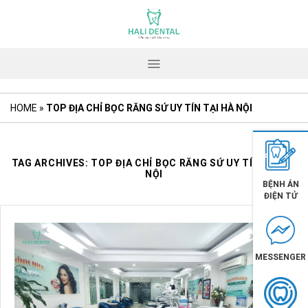
Skip
to
content
HOME
»
TOP ĐỊA CHỈ BỌC RĂNG SỨ UY TÍN TẠI HÀ NỘI
TAG ARCHIVES:
TOP ĐỊA CHỈ BỌC RĂNG SỨ UY TÍN TẠI HÀ
NỘI
BỆNH ÁN
ĐIỆN TỬ
MESSENGER