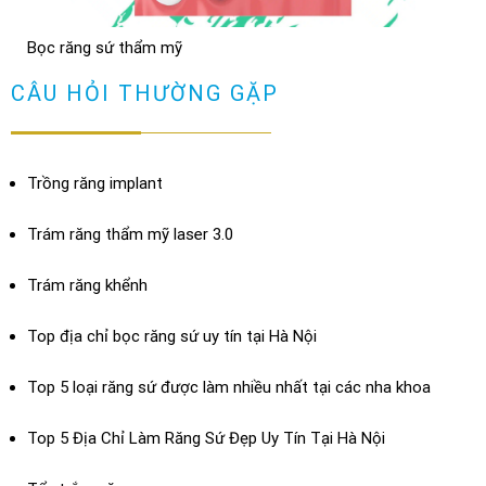
TRẢ LỜI
Bọc răng sứ thẩm mỹ
Bọc răng sứ có bị hôi miệng không? Cách chữa
XEM THÊM
CÂU HỎI THƯỜNG GẶP
TRẢ LỜI
Trồng răng implant
Trám răng thẩm mỹ laser 3.0
Trám răng khểnh
Top địa chỉ bọc răng sứ uy tín tại Hà Nội
Top 5 loại răng sứ được làm nhiều nhất tại các nha khoa
Top 5 Địa Chỉ Làm Răng Sứ Đẹp Uy Tín Tại Hà Nội
Dán sứ Veneer