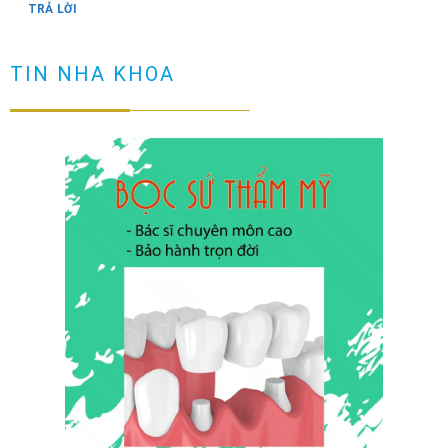
TRẢ LỜI
Răng có vết đen nguyên nhân và cách loại bỏ
TIN NHA KHOA
TRẢ LỜI
Cầu răng sứ là gì? Làm cầu răng sứ có tốt không?
TRẢ LỜI
Làm sao để ngăn ngừa răng hô sau khi niềng?
TRẢ LỜI
Niềng răng có đau không? Tìm hiểu quy trình niềng răng
TRẢ LỜI
NHỮNG TRƯỜNG HỢP NÊN DÁN SỨ VENEER ( không phải ai
cũng dán sứ được)
TRẢ LỜI