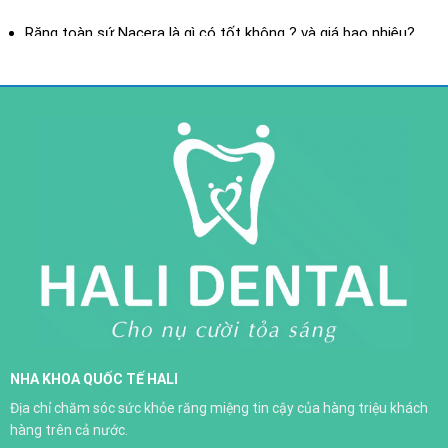
XEM THÊM
Răng toàn sứ Nacera là gì có tốt không ? và giá bao nhiêu?
Răng toàn sứ là gì? ưu điểm của răng toàn sứ
Răng sứ toàn sứ H-Saphir
NHA KHOA QUỐC TẾ HALI
Trồng răng implant
Địa chỉ chăm sóc sức khỏe răng miệng tin cậy của hàng triệu khách
XEM THÊM
hàng trên cả nước.