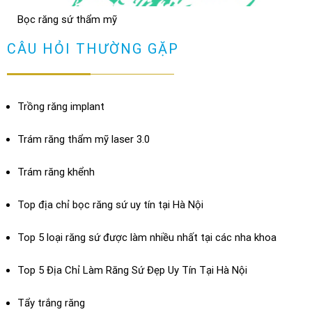
Bọc răng sứ thẩm mỹ
Bọc răng sứ có bị hôi miệng không? Cách chữa
XEM THÊM
CÂU HỎI THƯỜNG GẶP
TRẢ LỜI
Trồng răng implant
Trám răng thẩm mỹ laser 3.0
Trám răng khểnh
Top địa chỉ bọc răng sứ uy tín tại Hà Nội
Top 5 loại răng sứ được làm nhiều nhất tại các nha khoa
Top 5 Địa Chỉ Làm Răng Sứ Đẹp Uy Tín Tại Hà Nội
Dán sứ Veneer
Tẩy trắng răng