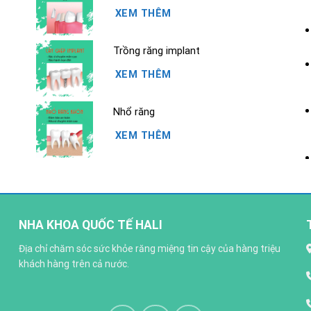
XEM THÊM
Trồng răng implant
XEM THÊM
Nhổ răng
XEM THÊM
Niềng răng
XEM THÊM
NHA KHOA QUỐC TẾ HALI
Tẩy trắng răng
Địa chỉ chăm sóc sức khỏe răng miệng tin cậy của hàng triệu
XEM THÊM
khách hàng trên cả nước.
Đính đá lên răng