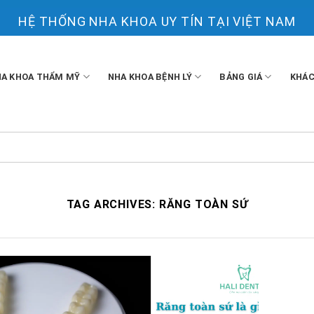
HỆ THỐNG NHA KHOA UY TÍN TẠI VIỆT NAM
A KHOA THẨM MỸ
NHA KHOA BỆNH LÝ
BẢNG GIÁ
KHÁC
TAG ARCHIVES:
RĂNG TOÀN SỨ