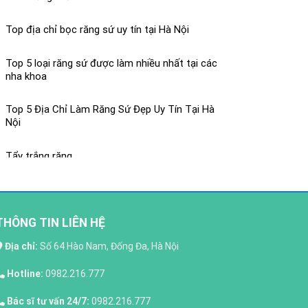
Top địa chỉ bọc răng sứ uy tín tại Hà Nội
Top 5 loại răng sứ được làm nhiều nhất tại các
nha khoa
Top 5 Địa Chỉ Làm Răng Sứ Đẹp Uy Tín Tại Hà
Nội
Tẩy trắng răng
Răng toàn sứ Nacera là gì có tốt không ? và giá
bao nhiêu?
THÔNG TIN LIÊN HỆ
Răng toàn sứ là gì? ưu điểm của răng toàn sứ
Địa chỉ:
Số 64 Hào Nam, Đống Đa, Hà Nội
Răng sứ toàn sứ H-Saphir
Hotline:
0982.216.777
Bác sĩ tư vấn 24/7:
0982.216.777