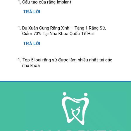
Cấu tạo của răng Implant
TRẢ LỜI
Du Xuân Cùng Răng Xinh – Tặng 1 Răng Sứ,
Giảm 70% Tại Nha Khoa Quốc Tế Hali
TRẢ LỜI
Top 5 loại răng sứ được làm nhiều nhất tại các
nha khoa
TRẢ LỜI
Răng có vết đen nguyên nhân và cách loại bỏ
TRẢ LỜI
Cầu răng sứ là gì? Làm cầu răng sứ có tốt
không?