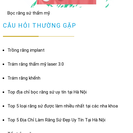
TRẢ LỜI
Bọc răng sứ thẩm mỹ
Bọc răng sứ có bị hôi miệng không? Cách chữa
XEM THÊM
CÂU HỎI THƯỜNG GẶP
TRẢ LỜI
Trồng răng implant
Trám răng thẩm mỹ laser 3.0
Trám răng khểnh
Top địa chỉ bọc răng sứ uy tín tại Hà Nội
Top 5 loại răng sứ được làm nhiều nhất tại các nha khoa
Top 5 Địa Chỉ Làm Răng Sứ Đẹp Uy Tín Tại Hà Nội
Dán sứ Veneer