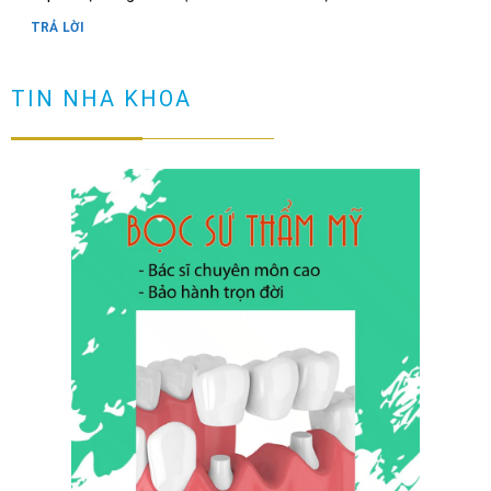
TRẢ LỜI
Răng có vết đen nguyên nhân và cách loại bỏ
TIN NHA KHOA
TRẢ LỜI
Cầu răng sứ là gì? Làm cầu răng sứ có tốt không?
TRẢ LỜI
Làm sao để ngăn ngừa răng hô sau khi niềng?
TRẢ LỜI
Niềng răng có đau không? Tìm hiểu quy trình niềng răng
TRẢ LỜI
NHỮNG TRƯỜNG HỢP NÊN DÁN SỨ VENEER ( không phải ai
cũng dán sứ được)