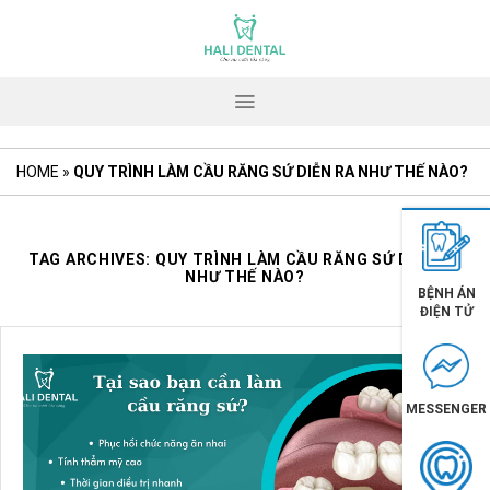
Skip
to
content
HOME
»
QUY TRÌNH LÀM CẦU RĂNG SỨ DIỄN RA NHƯ THẾ NÀO?
TAG ARCHIVES:
QUY TRÌNH LÀM CẦU RĂNG SỨ DIỄN RA
NHƯ THẾ NÀO?
BỆNH ÁN
ĐIỆN TỬ
MESSENGER