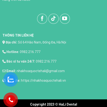
THÔNG TIN LIÊN HỆ
Địa chỉ:
Số 64 Hào Nam, Đống Đa, Hà Nội
Hotline:
0982.216.777
Bác sĩ tư vấn 24/7:
0982.216.777
Email:
nhakhoaquoctehali@gmail.com
Website:
https://nhakhoaquoctehali.vn
Nhổ răng
XEM THÊM
Copyright 2023 © HaLi Dental