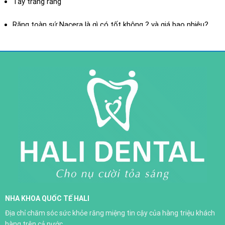
Tẩy trắng răng
XEM THÊM
Răng toàn sứ Nacera là gì có tốt không ? và giá bao nhiêu?
Răng toàn sứ là gì? ưu điểm của răng toàn sứ
Răng sứ toàn sứ H-Saphir
NHA KHOA QUỐC TẾ HALI
Trồng răng implant
Địa chỉ chăm sóc sức khỏe răng miệng tin cậy của hàng triệu khách
XEM THÊM
hàng trên cả nước.