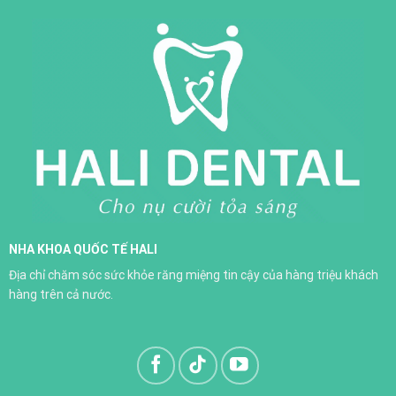
Răng sứ toàn sứ H-Saphir
NHA KHOA QUỐC TẾ HALI
Trồng răng implant
Địa chỉ chăm sóc sức khỏe răng miệng tin cậy của hàng triệu khách
XEM THÊM
hàng trên cả nước.