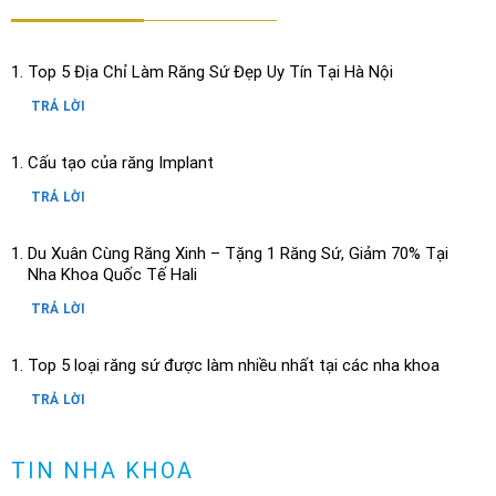
Top 5 Địa Chỉ Làm Răng Sứ Đẹp Uy Tín Tại Hà Nội
TRẢ LỜI
Cấu tạo của răng Implant
TRẢ LỜI
Du Xuân Cùng Răng Xinh – Tặng 1 Răng Sứ, Giảm 70% Tại
Nha Khoa Quốc Tế Hali
TRẢ LỜI
Top 5 loại răng sứ được làm nhiều nhất tại các nha khoa
TRẢ LỜI
Răng có vết đen nguyên nhân và cách loại bỏ
TIN NHA KHOA
TRẢ LỜI