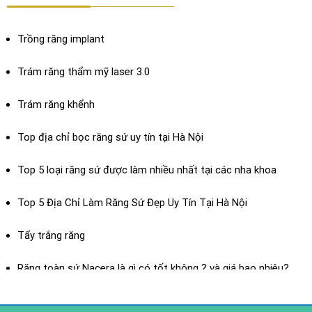
Trồng răng implant
Trám răng thẩm mỹ laser 3.0
Trám răng khểnh
Top địa chỉ bọc răng sứ uy tín tại Hà Nội
Top 5 loại răng sứ được làm nhiều nhất tại các nha khoa
Top 5 Địa Chỉ Làm Răng Sứ Đẹp Uy Tín Tại Hà Nội
Dán sứ Veneer
Tẩy trắng răng
XEM THÊM
Răng toàn sứ Nacera là gì có tốt không ? và giá bao nhiêu?
Răng toàn sứ là gì? ưu điểm của răng toàn sứ