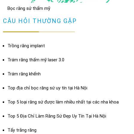
Bọc răng sứ thẩm mỹ
Bọc răng sứ có bị hôi miệng không? Cách chữa
XEM THÊM
CÂU HỎI THƯỜNG GẶP
TRẢ LỜI
Trồng răng implant
Trám răng thẩm mỹ laser 3.0
Trám răng khểnh
Top địa chỉ bọc răng sứ uy tín tại Hà Nội
Top 5 loại răng sứ được làm nhiều nhất tại các nha khoa
Top 5 Địa Chỉ Làm Răng Sứ Đẹp Uy Tín Tại Hà Nội
Dán sứ Veneer
Tẩy trắng răng