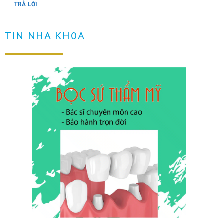
TRẢ LỜI
Răng có vết đen nguyên nhân và cách loại bỏ
TIN NHA KHOA
TRẢ LỜI
Cầu răng sứ là gì? Làm cầu răng sứ có tốt không?
TRẢ LỜI
Làm sao để ngăn ngừa răng hô sau khi niềng?
TRẢ LỜI
Niềng răng có đau không? Tìm hiểu quy trình niềng răng
TRẢ LỜI
NHỮNG TRƯỜNG HỢP NÊN DÁN SỨ VENEER ( không phải ai
cũng dán sứ được)
TRẢ LỜI