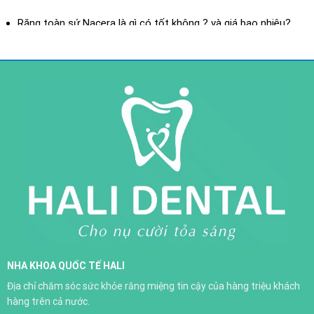
XEM THÊM
Răng toàn sứ Nacera là gì có tốt không ? và giá bao nhiêu?
Răng toàn sứ là gì? ưu điểm của răng toàn sứ
Răng sứ toàn sứ H-Saphir
NHA KHOA QUỐC TẾ HALI
Trồng răng implant
Địa chỉ chăm sóc sức khỏe răng miệng tin cậy của hàng triệu khách
XEM THÊM
hàng trên cả nước.