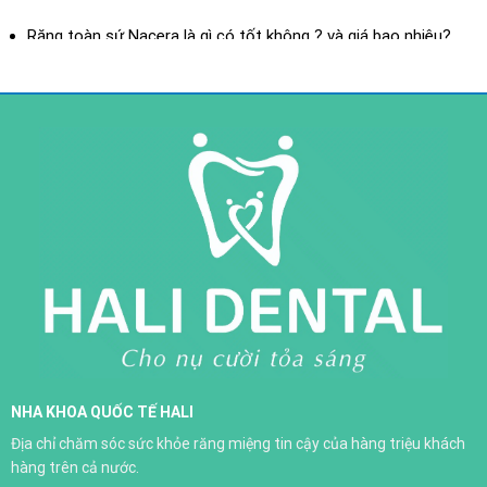
XEM THÊM
Răng toàn sứ Nacera là gì có tốt không ? và giá bao nhiêu?
Răng toàn sứ là gì? ưu điểm của răng toàn sứ
Răng sứ toàn sứ H-Saphir
NHA KHOA QUỐC TẾ HALI
Trồng răng implant
Địa chỉ chăm sóc sức khỏe răng miệng tin cậy của hàng triệu khách
XEM THÊM
hàng trên cả nước.