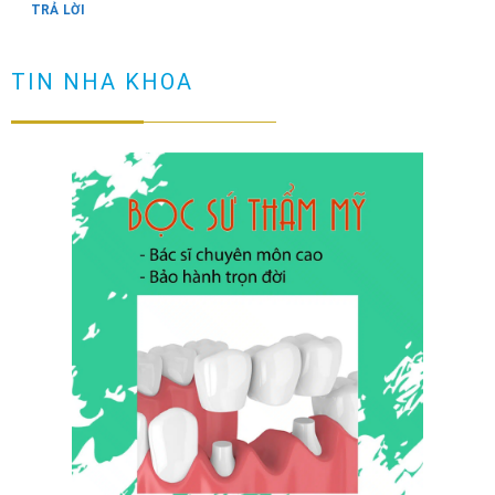
TRẢ LỜI
Răng có vết đen nguyên nhân và cách loại bỏ
TIN NHA KHOA
TRẢ LỜI
Cầu răng sứ là gì? Làm cầu răng sứ có tốt không?
TRẢ LỜI
Làm sao để ngăn ngừa răng hô sau khi niềng?
TRẢ LỜI
Niềng răng có đau không? Tìm hiểu quy trình niềng răng
TRẢ LỜI
NHỮNG TRƯỜNG HỢP NÊN DÁN SỨ VENEER ( không phải ai
cũng dán sứ được)
TRẢ LỜI