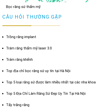
Bọc răng sứ thẩm mỹ
Bọc răng sứ có bị hôi miệng không? Cách chữa
XEM THÊM
CÂU HỎI THƯỜNG GẶP
TRẢ LỜI
Trồng răng implant
Trám răng thẩm mỹ laser 3.0
Trám răng khểnh
Top địa chỉ bọc răng sứ uy tín tại Hà Nội
Top 5 loại răng sứ được làm nhiều nhất tại các nha khoa
Top 5 Địa Chỉ Làm Răng Sứ Đẹp Uy Tín Tại Hà Nội
Dán sứ Veneer
Tẩy trắng răng