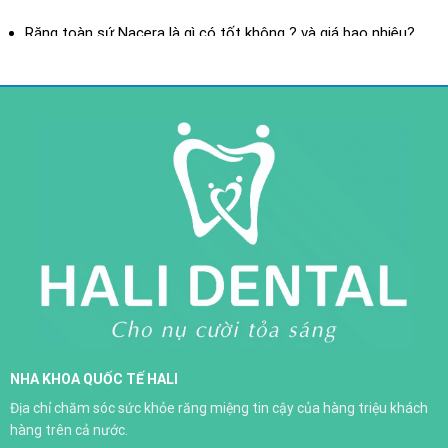
XEM THÊM
Răng toàn sứ Nacera là gì có tốt không ? và giá bao nhiêu?
Răng toàn sứ là gì? ưu điểm của răng toàn sứ
Răng sứ toàn sứ H-Saphir
NHA KHOA QUỐC TẾ HALI
Trồng răng implant
Địa chỉ chăm sóc sức khỏe răng miệng tin cậy của hàng triệu khách
XEM THÊM
hàng trên cả nước.