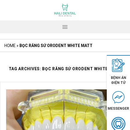
Skip
to
content
HOME
»
BỌC RĂNG SỨ ORODENT WHITE MATT
TAG ARCHIVES:
BỌC RĂNG SỨ ORODENT WHITE MATT
BỆNH ÁN
ĐIỆN TỬ
MESSENGER