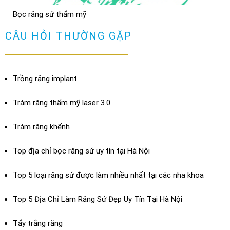
Bọc răng sứ thẩm mỹ
Bọc răng sứ có bị hôi miệng không? Cách chữa
XEM THÊM
CÂU HỎI THƯỜNG GẶP
TRẢ LỜI
Trồng răng implant
Trám răng thẩm mỹ laser 3.0
Trám răng khểnh
Top địa chỉ bọc răng sứ uy tín tại Hà Nội
Top 5 loại răng sứ được làm nhiều nhất tại các nha khoa
Top 5 Địa Chỉ Làm Răng Sứ Đẹp Uy Tín Tại Hà Nội
Dán sứ Veneer
Tẩy trắng răng