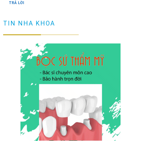
TRẢ LỜI
Răng có vết đen nguyên nhân và cách loại bỏ
TIN NHA KHOA
TRẢ LỜI
Cầu răng sứ là gì? Làm cầu răng sứ có tốt không?
TRẢ LỜI
Làm sao để ngăn ngừa răng hô sau khi niềng?
TRẢ LỜI
Niềng răng có đau không? Tìm hiểu quy trình niềng răng
TRẢ LỜI
NHỮNG TRƯỜNG HỢP NÊN DÁN SỨ VENEER ( không phải ai
cũng dán sứ được)
TRẢ LỜI