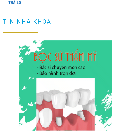
TRẢ LỜI
Răng có vết đen nguyên nhân và cách loại bỏ
TIN NHA KHOA
TRẢ LỜI
Cầu răng sứ là gì? Làm cầu răng sứ có tốt không?
TRẢ LỜI
Làm sao để ngăn ngừa răng hô sau khi niềng?
TRẢ LỜI
Niềng răng có đau không? Tìm hiểu quy trình niềng răng
TRẢ LỜI
NHỮNG TRƯỜNG HỢP NÊN DÁN SỨ VENEER ( không phải ai
cũng dán sứ được)
TRẢ LỜI