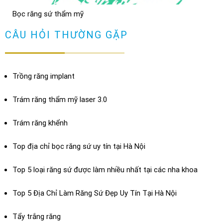
Bọc răng sứ thẩm mỹ
Bọc răng sứ có bị hôi miệng không? Cách chữa
XEM THÊM
CÂU HỎI THƯỜNG GẶP
TRẢ LỜI
Trồng răng implant
Trám răng thẩm mỹ laser 3.0
Trám răng khểnh
Top địa chỉ bọc răng sứ uy tín tại Hà Nội
Top 5 loại răng sứ được làm nhiều nhất tại các nha khoa
Top 5 Địa Chỉ Làm Răng Sứ Đẹp Uy Tín Tại Hà Nội
Dán sứ Veneer
Tẩy trắng răng