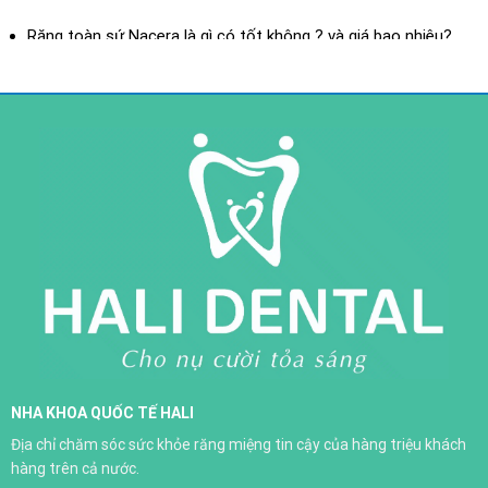
XEM THÊM
Răng toàn sứ Nacera là gì có tốt không ? và giá bao nhiêu?
Răng toàn sứ là gì? ưu điểm của răng toàn sứ
Răng sứ toàn sứ H-Saphir
NHA KHOA QUỐC TẾ HALI
Trồng răng implant
Địa chỉ chăm sóc sức khỏe răng miệng tin cậy của hàng triệu khách
XEM THÊM
hàng trên cả nước.