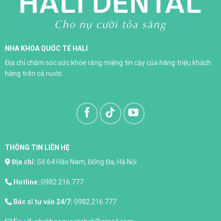
NHA KHOA QUỐC TẾ HALI
Trồng răng implant
Địa chỉ chăm sóc sức khỏe răng miệng tin cậy của hàng triệu khách
XEM THÊM
hàng trên cả nước.
THÔNG TIN LIÊN HỆ
Địa chỉ:
Số 64 Hào Nam, Đống Đa, Hà Nội
Hotline:
0982.216.777
Bác sĩ tư vấn 24/7:
0982.216.777