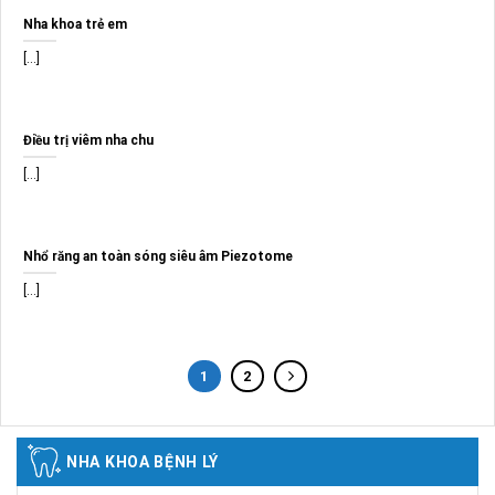
Nha khoa trẻ em
[...]
Điều trị viêm nha chu
[...]
Nhổ răng an toàn sóng siêu âm Piezotome
[...]
1
2
NHA KHOA BỆNH LÝ