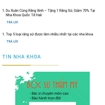
Du Xuân Cùng Răng Xinh – Tặng 1 Răng Sứ, Giảm 70% Tại
Nha Khoa Quốc Tế Hali
TRẢ LỜI
Top 5 loại răng sứ được làm nhiều nhất tại các nha khoa
TRẢ LỜI
Răng có vết đen nguyên nhân và cách loại bỏ
TIN NHA KHOA
TRẢ LỜI
Cầu răng sứ là gì? Làm cầu răng sứ có tốt không?
TRẢ LỜI
Làm sao để ngăn ngừa răng hô sau khi niềng?
TRẢ LỜI