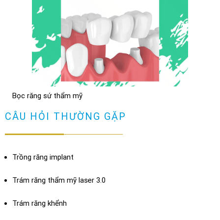
Niềng răng có đau không? Tìm hiểu quy trình niềng răng
TRẢ LỜI
NHỮNG TRƯỜNG HỢP NÊN DÁN SỨ VENEER ( không phải ai
cũng dán sứ được)
TRẢ LỜI
Bọc răng sứ thẩm mỹ
Bọc răng sứ có bị hôi miệng không? Cách chữa
XEM THÊM
CÂU HỎI THƯỜNG GẶP
TRẢ LỜI
Trồng răng implant
Trám răng thẩm mỹ laser 3.0
Trám răng khểnh