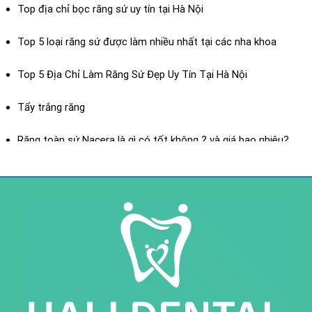
Top địa chỉ bọc răng sứ uy tín tại Hà Nội
Top 5 loại răng sứ được làm nhiều nhất tại các nha khoa
Top 5 Địa Chỉ Làm Răng Sứ Đẹp Uy Tín Tại Hà Nội
Dán sứ Veneer
Tẩy trắng răng
XEM THÊM
Răng toàn sứ Nacera là gì có tốt không ? và giá bao nhiêu?
Răng toàn sứ là gì? ưu điểm của răng toàn sứ
Răng sứ toàn sứ H-Saphir